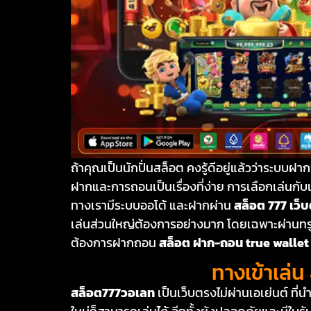
ถ้าคุณเป็นนักปั่นสล็อต คงรู้ดีอยู่แล้วว่าระบบฝ
ฝากและการถอนเป็นเรื่องที่ง่าย การเลือกเล่นกั
ทางเรามีระบบออโต้ และฝากผ่าน
สล็อต 777 เว็
เล่นส่วนใหญ่ต้องการอย่างมาก โดยเฉพาะผ่านทรู
ต้องการฝากถอน
สล็อต ฝาก-ถอน true wallet 
ทางเข้าเล่น
สล็อต777วอเลท
เป็นเว็บตรงไม่ผ่านเอเย่นต์ ที่