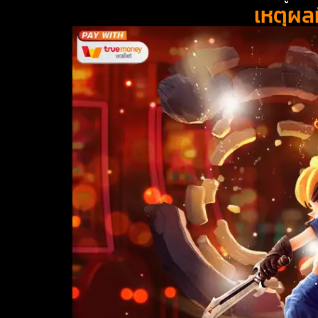
เหตุผลท