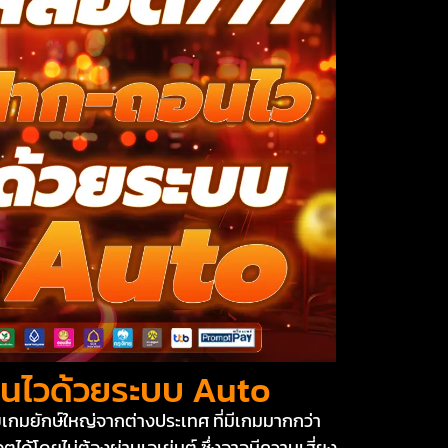
ถอนไวด้วยระบบ Auto
ค่ายเกมยักษ์ใหญ่จากต่างประเทศ ที่มีเกมมากกว่า
ได้โดยไม่ต้องผ่านเอเย่นต์ ซึ่งอาจมีความเสี่ยง