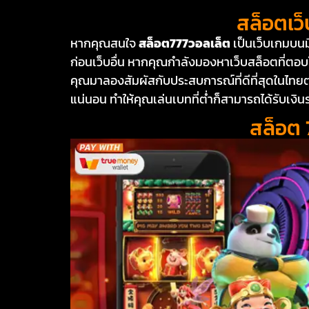
สล็อตเว
หากคุณสนใจ
สล็อต777วอลเล็ต
เป็นเว็บเกมบนม
ก่อนเว็บอื่น หากคุณกำลังมองหาเว็บสล็อตที่ตอ
คุณมาลองสัมผัสกับประสบการณ์ที่ดีที่สุดในไทยตอนนี
แน่นอน ทำให้คุณเล่นเบทที่ต่ำก็สามารถได้รับเงิน
สล็อต 