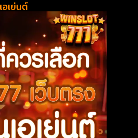
เอเย่นต์