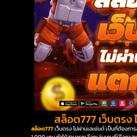
สล็อต777 เว็บตรง 
สล็อต777
เว็บตรง ไม่ผ่านเอเย่นต์ เป็นที่ต้องกา
1,000 เกม ทำให้สามารถเลือกเล่นเกมที่มีโอกาสแต