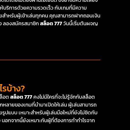
ให้บริการด้วยความรวดเร็ว กับเกมที่มีความ
ายสำหรับผู้เข้าเล่นทุกคน คุณสามารถฝากถอนเงิน
หวัง ลองสมัครสมาชิก
สล็อต 777
วันนี้เริ่มต้นผจญ
ไรบ้าง?
สล็อต
สล็อต 777
คงไม่มีใครที่จะไม่รู้จักกับสล็อต
ากหลายของเกมที่นำมาเปิดให้เล่น ผู้เล่นสามารถ
ปแบบ เหมาะสำหรับผู้เล่นมือใหม่ที่ยังไม่ชิดกับ
นอกจากนี้ยังเหมาะกับผู้ที่ต้องการทำกำไรจาก