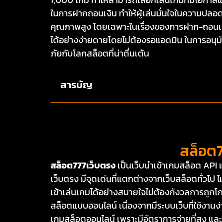
ในการฝากถอนเงิน ทำให้ผู้เล่นมั่นใจในความปล
คุณภาพสูง โดยเฉพาะในเรื่องของการฝาก-ถอนเงิน
ได้อย่างง่ายดายโดยไม่ต้องรอแอดมิน ในการอนุมัติ
ภัยกับโลกสล็อตที่น่าตื่นเต้น
สารบัญ
สล็อต7
สล็อต777เว็บตรง
เป็นเว็บนำเข้าเกมสล็อต API แ
เว็บตรง มีจุดเด่นที่แตกต่างจากเว็บสล็อตทั่วไป
เข้าเล่นเกมได้อย่างสบายใจไม่ต้องกังวลการถูกโก
สล็อตแบบออนไลน์ เนื่องจากมีระบบเว็บที่ใช้งาน
เกมสล็อตออนไลน์ เพราะมีอัตราการจ่ายที่สูง และม