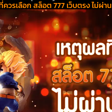
ี่ควรเลือก สล็อต 777 เว็บตรง ไม่ผ่าน