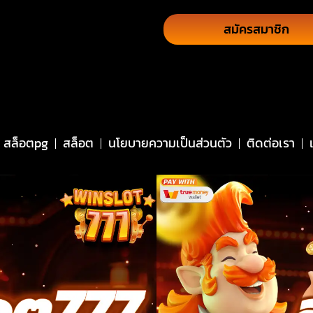
สมัครสมาชิก
สล็อตpg
สล็อต
นโยบายความเป็นส่วนตัว
ติดต่อเรา